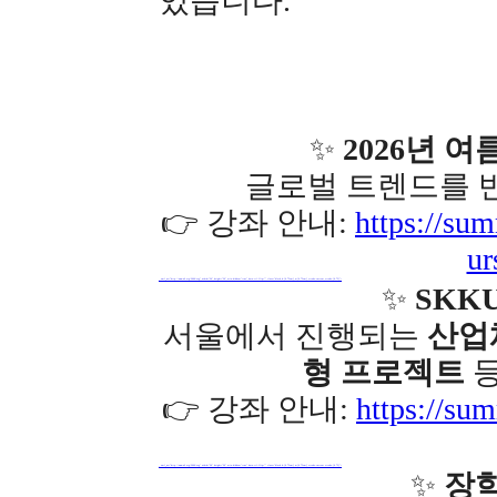
있습니다.
✨
2026년 
글로벌 트렌드를 
👉 강좌 안내:
https://su
u
_ xml_ns="http://www.w3.org/2000/svg" width="20" height="20" aria-hidden="true" data-rtl-flip="" class="block h-[0.75em] w-[0.75em] stroke-current stroke-[0.75]">
✨
SKK
서울에서 진행되는
산업체
형 프로젝트
등
👉 강좌 안내:
https://su
_ xml_ns="http://www.w3.org/2000/svg" width="20" height="20" aria-hidden="true" data-rtl-flip="" class="block h-[0.75em] w-[0.75em] stroke-current stroke-[0.75]">
✨
장학