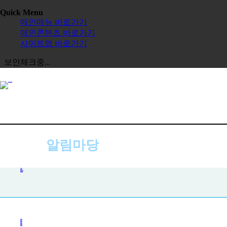
Quick Menu
메인메뉴 바로가기
메인콘텐츠 바로가기
사이트맵 바로가기
보안체크중...
알림마당
공지사항
공지사항
사진첩
자주하는 질문
묻고 답하기
전체보기
교육원
한글학교
장학금
정보공시
한국 유학
보도자료