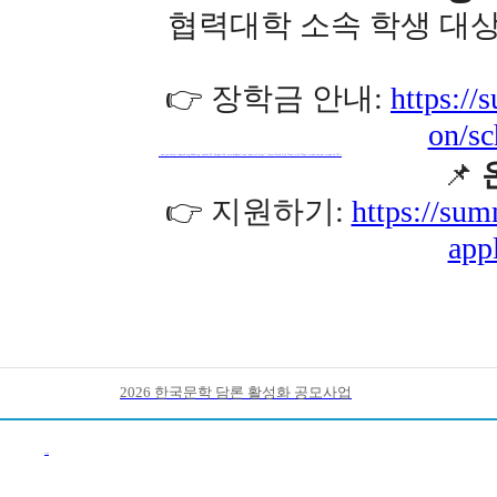
협력대학 소속 학생 대
👉 장학금 안내:
https://
on/sc
_ xml_ns="http://www.w3.org/2000/svg" width="20" height="20" aria-hidden="true" data-rtl-flip="" class="block h-[0.75em] w-[0.75em] stroke-current stroke-[0.75]">
📌
👉 지원하기:
https://sum
app
2026 한국문학 담론 활성화 공모사업
이전목록