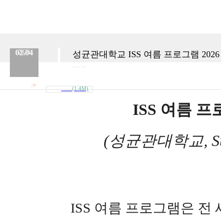
02.04
2026
성균관대학교 ISS 여름 프로그램 2026 |
분류 :
교육원
No.
927
등록일 :
2026.02.04
작성자 :
Admin
>
첨부파일
(1.4M)
내려받기
2026_SKKU_ISS_Brochure성균관.pdf
ISS 여름 프로
(성균관대학교, Sungk
ISS 여름 프로그램은 전