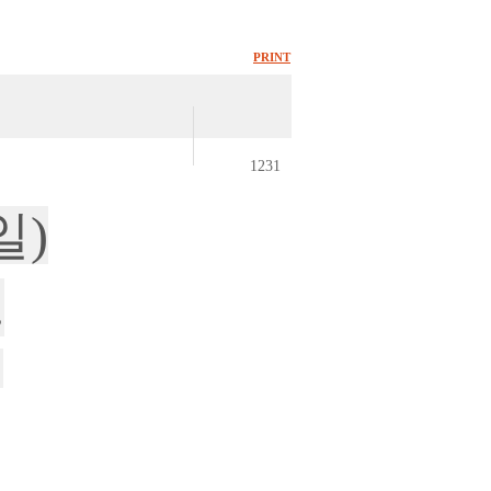
PRINT
1231
일)
.
 