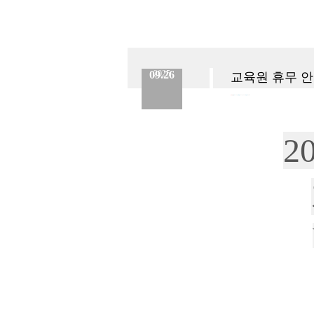
09.26
2025
교육원 휴무 안내 
분류 :
교육원
No.
905
등록일 :
2025.09.26
작성자 :
Admin
2