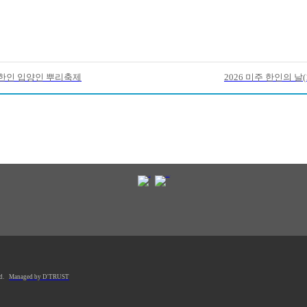
턴한인 입양인 뿌리축제
2026 미주 한인의 날(
d.
Managed by D'TRUST