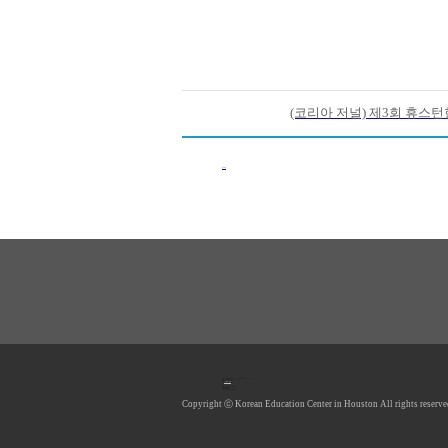
(코리아 저널) 제3회 휴스
이전목록
1990 Post Oak Blvd, #1370, Houston, TX 77056 U.S.A.
Tel: 713.961.4104
Fax: 713.961.4135
E-mail:
hkecsec@gmail.com
Office hours: Mon-Fri 9AM-5PM
Saturday Closed
Sunday Closed
*Lunch Hour 12PM-1PM
Copyright ⓒ Korean Education Center in Houston All rights reserve