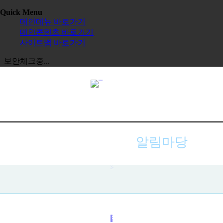
Quick Menu
메인메뉴 바로가기
메인콘텐츠 바로가기
사이트맵 바로가기
보안체크중...
알림마당
공지사항
사진첩
자주하는 질문
묻고 답하기
전체보기
교육원
한글학교
장학금
정보공시
한국 유학
보도자료