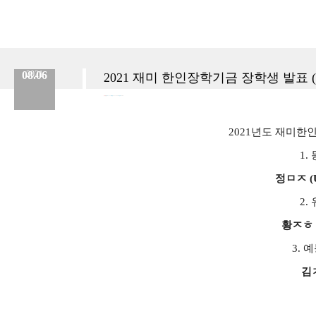
08.06
2021
2021 재미 한인장학기금 장학생 발표
분류 :
장학금
No.
632
등록일 :
2021.08.06
작성자 :
Admin
2021년도 재미한
1.
정ㅁㅈ (Uni
2.
황ㅈㅎ (T
3. 
김ㅈ