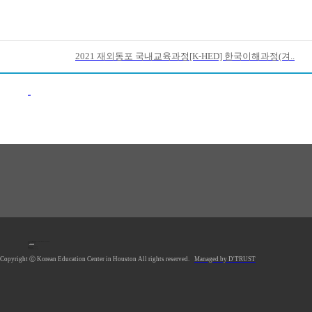
2021 재외동포 국내교육과정[K-HED] 한국이해과정(겨..
이전목록
1990 Post Oak Blvd, #1370, Houston, TX 77056 U.S.A.
Tel: 713.961.4104
Fax: 713.961.4135
E-mail:
hkecsec@gmail.com
Office hours: Mon-Fri 9AM-5PM
Saturday Closed
Sunday Closed
*Lunch Hour 12PM-1PM
Copyright ⓒ Korean Education Center in Houston All rights reserved.
Managed by D'TRUST