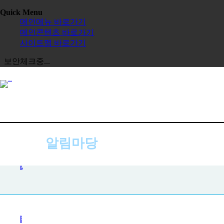
Quick Menu
메인메뉴 바로가기
메인콘텐츠 바로가기
사이트맵 바로가기
보안체크중...
알림마당
공지사항
공지사항
사진첩
자주하는 질문
묻고 답하기
전체보기
교육원
한글학교
장학금
정보공시
한국 유학
보도자료