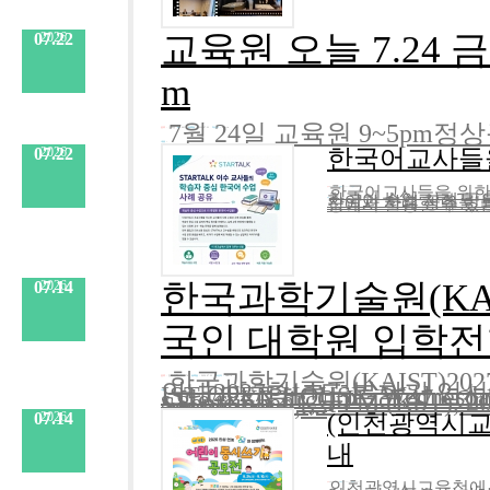
교육원 오늘 7.24 금
07.22
2026
m
7월 24일 교육원 9~5pm정
분류 :
교육원
No.
981
등록일 :
2026.07.23
작성자 :
Admin
내용
:
07.22
2026
한국어교사들을
한국어교사들을 위한 
분류 :
한글학교
No.
980
등록일 :
2026.07.22
작성자 :
Admin
한국어 수업 사례 공유워크숍 내용:STARTALK 프로그램을 이수한
내용
한국과학기술원(KAI
07.14
2026
국인 대학원 입학전
한국과학기술원(KAIST)2
분류 :
한국 유학
No.
979
등록일 :
2026.07.22
작성자 :
Admin
안내2027학년도 봄학기 입시
IST OPEN HOUSE: Wednesday, 
s.gle/rxXR2jrcQtJ1zcE47 • Onl
내용
- September 1, 5 PM (KST), 2
:
September 8,....
07.14
2026
(인천광역시교
내
인천광역시교육청에서
분류 :
한글학교
No.
978
등록일 :
2026.07.14
작성자 :
Admin