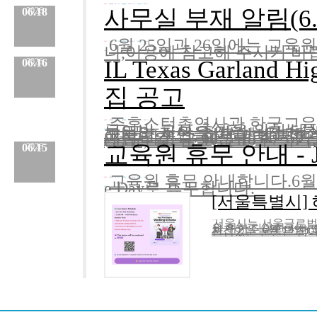
분류 :
교육원
No.
974
등록일 :
2026.07.01
작성자 :
Admin
사무실 부재 알림(6.25.
06.18
2026
6월 25일과 26일에는 교
분류 :
교육원
No.
973
등록일 :
2026.06.23
작성자 :
Admin
니,이용에 참고해 주시기 바
내용
:
IL Texas Garland
06.16
2026
집 공고
주휴스턴총영사관 한국교육원에서는IL
분류 :
교육원
No.
972
등록일 :
2026.06.18
작성자 :
Admin
국어반 교사 추천을 위한 대
분들의 지원을 바랍니다.1. 최종
국어반 수업, 한국어 방과후 수업(
내용
예상 학생 수 : (정규) 40~50
:
(정규) 월~금 90분 18주/학기, .
교육원 휴무 안내 - June
06.15
2026
교육원 휴무 안내합니다.6월 19일(금
분류 :
교육원
No.
971
등록일 :
2026.06.16
작성자 :
Admin
e Day로 휴무합니다.
내용
:
[서울특별시]
서울시는 서울글로벌센
분류 :
한국 유학
No.
970
등록일 :
2026.06.15
작성자 :
Admin
을 위한 다양한 서비스를 제공하고 있습니다.이와 관련하여, 오는 6월 20일(휴스턴 시간 기
내용