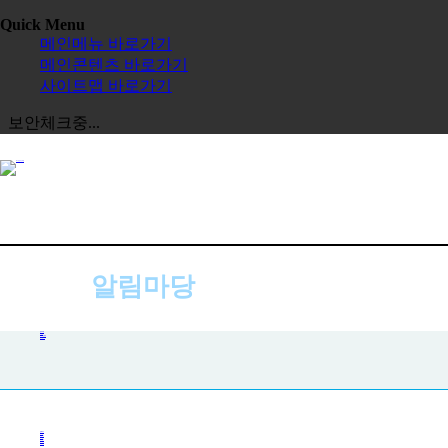
Quick Menu
메인메뉴 바로가기
메인콘텐츠 바로가기
사이트맵 바로가기
보안체크중...
알림마당
공지사항
공지사항
사진첩
자주하는 질문
묻고 답하기
전체보기
교육원
한글학교
장학금
정보공시
한국 유학
보도자료