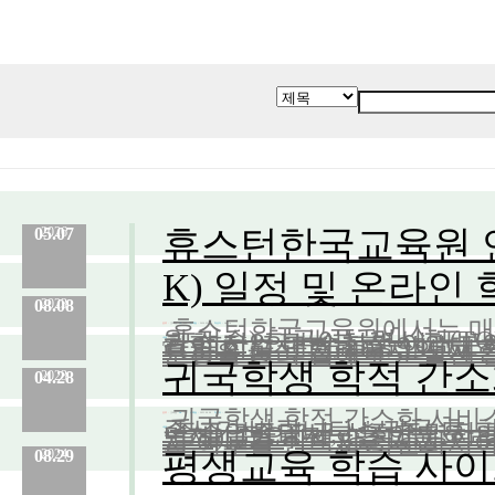
휴스턴한국교육원 연
05.07
2026
K) 일정 및 온라인
08.08
2023
휴스턴한국교육원에서는 매해 1
분류 :
교육원
No.
960
등록일 :
2026.05.07
작성자 :
Admin
월 접수) 한국어능력시험(TO
관할 지역 내 수험생 여러분의
라인 학습 콘텐츠를 안내해
내용
TOPIK 공식 홈페이지의 '
:
문항을 미리 접해보고 실전 감각
귀국학생 학적 간소
04.28
2023
귀국학생 학적 간소화 서비스
분류 :
교육원
No.
739
등록일 :
2023.08.08
작성자 :
Admin
주시기 바랍니다.* 귀국 후
·졸졸업증명서, 성적증명서 
면제)[중요] 귀국을 앞둔 
내용
는 학교가 학력인증기관으로 
:
지 여부를 반드시 확인하셔야 합
평생교육 학습 사이
08.29
2024