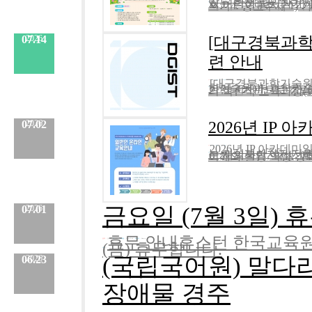
있는 학생들은 참가하시길 바랍니다.1. 행사명: 인성연계 읽걷쓰와 함께하는 
내용
07.14
2026
[대구경북과학기
련 안내
[대구경북과학기술원,D
분류 :
보도자료
No.
977
등록일 :
2026.07.14
작성자 :
Admin
학기술원)]]- 과학기술인재 양성을 목적으로 한 4대 과학기술원 중 하나- 2
내용
07.02
2026
2026년 IP 
2026년 IP 아카데미일
분류 :
보도자료
No.
976
등록일 :
2026.07.14
작성자 :
Admin
는 지식재산처가 지원하며한국발명진흥회에서 운영 하는 온라인 교육 플랫폼
내용
금요일 (7월 3일) 
07.01
2026
휴무 안내휴스턴 한국교육원은
분류 :
교육원
No.
975
등록일 :
2026.07.02
작성자 :
Admin
(금) 휴무합니다.
내용
:
(국립국어원) 말다
06.23
2026
장애물 경주