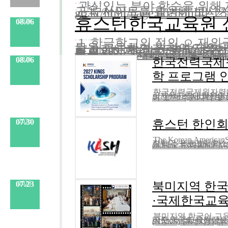
관심있는 분야 학습을 위해
분류 :
교육원
No.
722
등록일 :
2023.04.28
작성자 :
Admin
교육 사이트를 활용해 보시기 바랍니
go.kr/html/page.do?htmlId=
내용
:
휴스턴한국교육원 
08.06
2026
1. 한글학교의 정의 ㅇ 재
분류 :
한글학교
No.
485
등록일 :
2024.08.29
작성자 :
Admin
등을 교육하기 위하여 재외
학교로서 재외공관에 등록한 
률 제2조 제4항)2. 등록 조
내용
미시시피 주, 루이지애나 주, 
:
교육 대상 : 재외국민 및 재외 ..
08.06
2026
한국전력국제원자
학 프로그램 
한국전력국제원자력대학
분류 :
한국 유학
No.
984
등록일 :
2026.08.06
작성자 :
Admin
국제원자력대학원(KINGS)는원자력발전공학(NPP) 및 에너지정
내용
07.30
2026
휴스턴 한인회
The Korean America
분류 :
보도자료
No.
983
등록일 :
2026.08.06
작성자 :
Admin
장학금 프로그램휴스턴 한인회(KASH)에서 두 개 부문에 걸쳐각 $1,000의 장학금을 다
내용
07.23
2026
북미지역 한국
·국제한국교육재
북미지역 한국어 교육
분류 :
교육원
No.
982
등록일 :
2026.07.30
작성자 :
Admin
미주 한국교육원장뉴저지서 한자리에휴스턴한국교육원은 한국 교육부 기획
내용