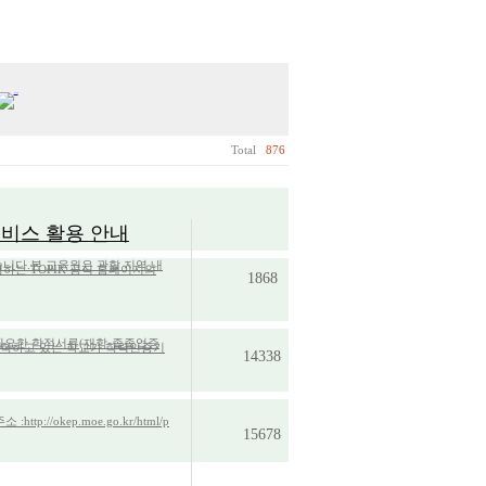
Total
876
서비스 활용 안내
습니다.본 교육원은 관할 지역 내
1868
 필요한 학적서류(재학·졸졸업증
14338
okep.moe.go.kr/html/p
15678