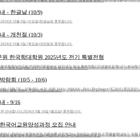
 현장에서 증명되고 있다.지난 10월 1일(화) 아시아소사이어티 텍사스센터에서는 오후 6시부터 휴스턴 한국교육원(원장 양은미)의 전통춤 문화행사가 열렸다. 교육원은 한국....
- 한글날 (10/9)
024년 10월 9일 (수요일)한글날로 휴무합니다.
- 개천절 (10/3)
024년 10월 3일 (목요일)개천절로 휴무합니다.
원 한국학대학원 2025년도 전기 특별전형
 한국학중앙연구원 한국학대학원에서 2025년도 전기 특별전형신입생을모집합니다. 유능한 
 박사 학위과정나. 모집전공: 한국 관련 인문․사회과학 분야 13개 전공다. 외국인 및 재외국민 장학혜택 1) 수학기간(석사 과정 2년, 박사 과정 3년) 동안 학비....
람회 (10/5 - 10/6)
: 10월 5일 - 10월 6일- 시간: 오전 11시 ~ 저녁 6시- 장소: The Source OC Mall (중앙광장
:https://www.kecla.org/ko/newsevents/view/?b=1213&amp;p=1&amp;c=75- 학생 봉사활동 신청하기:https://www.kecla.....
- 9/16
 안내합니다.2024년 9월 16일 (월요일) 휴무합니다.
기 한국어교원양성과정 모집 안내
년 하반기 한국어교원양성과정 지원자를 모집하오니 관심있는 분들의 신청을바랍니다.1. 사업 
한국어교원양성과정 참여 기회를 제공하고 지원 대상자를 선발하여 교육비 일부를 지원 - 재외동포청과 대학이 비용 일부 지원. 선발된 한글학교 교사는 5만원 자부담 - 1....