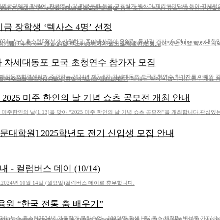
ㅇ 재외국민에게 한국어․한국역사 및 한국문화 등을 교육하기 위하여 재외국민단체 등이 자체
 등록 조건 ㅇ 위치 : 휴스턴교육원이 관할하는 미국 미시시피 주, 루이지애나 주, 알칸소 주, 오클라호마 주, 텍사스 주 ㅇ교육 대상 : 재외국민 및 재외 ....
 장학생 ‘텍사스 4명’ 선정
 2024in뉴스,휴스턴0정부가 지원하고 주미대사관이 운영By 동자강 기자info@kjhou.com
ship)의 2024년도 장학생이 선정 되어 지난 24일 텍사스 지역에서 선발 된 4명의 장학생에게 장학금이 수여 됐다. 이번 장학금 수여식은 10월 24일 휴스턴총영사관 회의실에서 진행 되....
~8차 차세대동포 모국 초청연수 참가자 모집
재외동포협력센터가 주관하는 2024년 제7~8차 차세대동포 모국초청연수 참가자를 아래와 같
청연수에 많은 참가 바랍니다.1. 연수 개요 가. 목적 ㅇ 재외동포 차세대 대상으로 한국의 역사・문화적 우수성을 체험하게 하여, 한인으로서의 정체성 함....
 2025 미주 한인의 날 기념 쇼츠 공모전 개최 안내
미주한인의 날(1.13)을 맞아 “2025 미주 한인의 날 기념 쇼츠 공모전”을 개최합니다.관심
문대학원] 2025학년도 전기 신입생 모집 안내
 - 컬럼버스 데이 (10/14)
024년 10월 14일 (월요일)컬럼버스 데이로 휴무합니다.
원 “한국 전통 춤 배우기”
024in뉴스,휴스턴2024년 가을학기 문화수업…100여명 학생 ‘흥’ 몸소 체험By 변성주 기자kjho