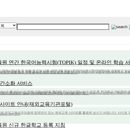
 연간 한국어능력시험(TOPIK) 일정 및 온라인 학습 
해 1회(4월 두 번째 토요일 시행, 매해 2월 접수) 한국어능력시험(TOPIK)을 개최하고 있
를 안내해 드립니다.국립국제교육원에서 운영하는 TOPIK 공식 홈페이지의 '체험하기' 서비스를 활용하시면 실제 시험 문항을 미리 접해보고 실전 감각을 ....
 간소화 서비스
비스* 를 받으시기 위해 아래 내용을 확인해 주시기 바랍니다.* 귀국 후 한국학교 편입학에
[중요] 귀국을 앞둔 학부모님이나 보호자는 학생이 재학하고 있는 학교가 학력인증기관으로 교육부(교육원) 자료에 등재되어 있는지 여부를 반드시 확인하셔야 합니다.[해....
 사이트 안내(재외교육기관포털)
재외교육기관포털에 탑재되어 있는 평생교육 사이트를 활용해 보시기 바랍니다. 사이트 주소 :http://
;menu_seq=209
원 신규 한글학교 등록 지침