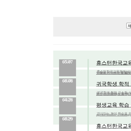
05.07
2026
휴스턴한국교육원
휴스턴한국교육원에서는 매
분류 :
교육원
No.
960
등록일 :
2026.05.07
작성자 :
Admin
수험생 여러분의 원활한 시험 준비를 돕기 위해 공식 온라인 학습 콘텐츠
내용
08.08
2023
귀국학생 학적
귀국학생 학적 간소화 서
분류 :
교육원
No.
739
등록일 :
2023.08.08
작성자 :
Admin
명서, 성적증명서 등)에 대한 아포스티유 발급, 영사공증을 면제)
내용
04.28
2023
평생교육 학습
관심있는 분야 학습을 위해 
분류 :
교육원
No.
722
등록일 :
2023.04.28
작성자 :
Admin
age.do?htmlId=23&amp
내용
08.29
2024
휴스턴한국교육