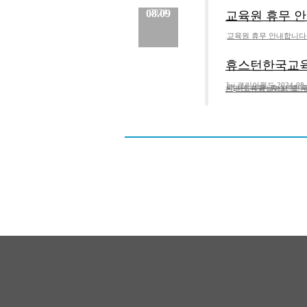
08.09
2024
교육원 휴무 안내
교육원 휴무 안내합니다.2
분류 :
교육원
No.
830
등록일 :
2024.08.20
작성자 :
Admin
내용
휴스턴한국교육
by 코리아월드 2024-
분류 :
보도자료
No.
840
등록일 :
2024.08.09
작성자 :
Admin
시[자료제공=휴스턴한국교육원] 휴스턴 한국교육원(원장 양은미. 사진)은
내용