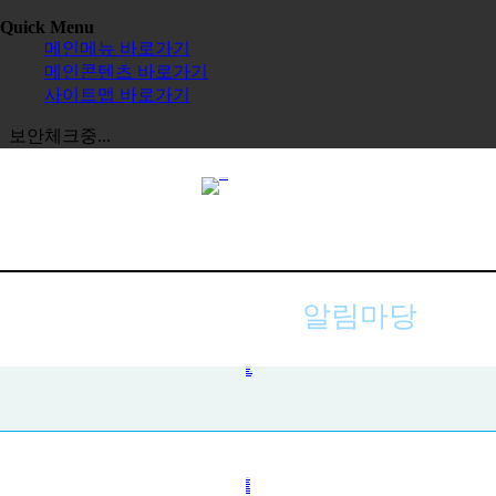
Quick Menu
메인메뉴 바로가기
메인콘텐츠 바로가기
사이트맵 바로가기
보안체크중...
알림마당
공지사항
사진첩
자주하는 질문
묻고 답하기
전체보기
교육원
한글학교
장학금
정보공시
한국 유학
보도자료