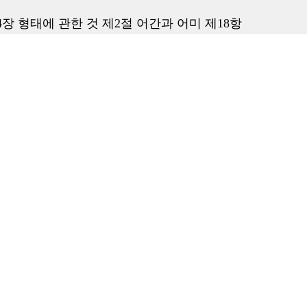
장 형태에 관한 것 제2절 어간과 어미 제18항