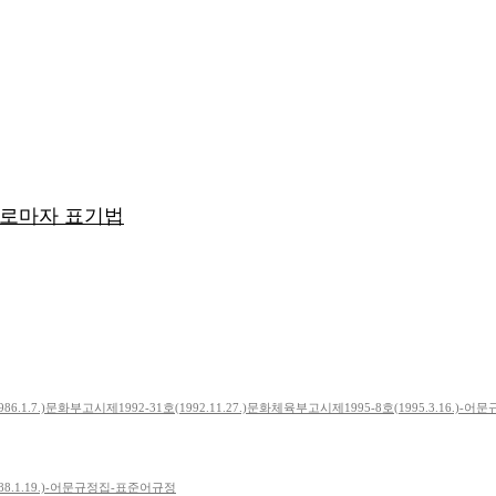
 로마자 표기법
86.1.7.)문화부고시제1992-31호(1992.11.27.)문화체육부고시제1995-8호(1995.3.16.
88.1.19.)-어문규정집-표준어규정