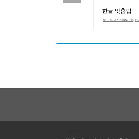
한글 맞춤법
문교부고시제88-1호(19
No.
1
등록일 :
2011.01.16
작성자 :
Admin
내용
1990 Post Oak Blvd, #1370, Houston, TX 77056 U.S.A.
Tel: 713.961.4104
Fax: 713.961.4135
E-mail:
hkecsec@gmail.com
Office hours: Mon-Fri 9AM-5PM
Saturday Closed
Sunday Closed
*Lunch Hour 12PM-1PM