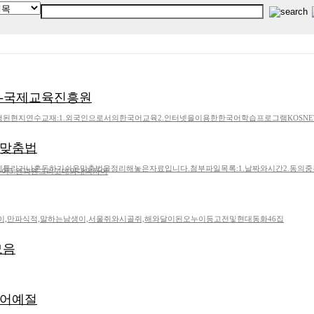
재-국제교육진흥원
된현지연수교재:1.외국인으로서의한국어교육2.인터넷을이용한한국어학습프로그램KOSNET
 맞춤법
틀리거나혼돈하기쉬운맞춤법을정리해놓은자료입니다.첨부파일목록:1.날짜와시간2.동의중복
이5.왠과웬그리고데와대의차이
이,만파식적,말하는남생이,서울쥐와시골쥐,해와달이된오누이등고전및현대동화46집
모음
언어예절