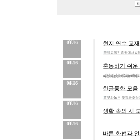
01.16
2011
현지 연수 교
국제교육진흥원에서발행
No.
12
등록일 :
2011.01.16
작성자 :
Admin
내용
01.16
2011
혼동하기 쉬운
인터넷사용이많은현대에
No.
11
등록일 :
2011.01.16
작성자 :
Admin
써그리고든지와던지의차
내용
01.16
2011
한글동화 모음
흥부와놀부,곶감과호랑
No.
10
등록일 :
2011.01.16
작성자 :
Admin
내용
01.16
2011
생활 속의 시 
No.
9
등록일 :
2011.01.16
작성자 :
Admin
01.16
2011
바른 화법과 