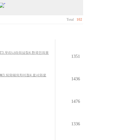
Total
102
3.우리나라의상징4.한국인의옷
1351
3.되와돼의차이점4.로서와로
1436
1476
1336