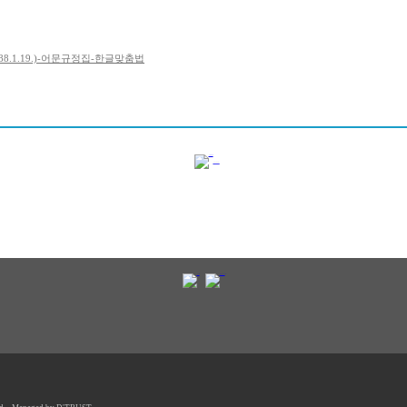
88.1.19.)-어문규정집-한글맞춤법
1
2
3
4
5
6
7