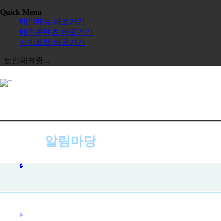
Quick Menu
메인메뉴 바로가기
메인콘텐츠 바로가기
사이트맵 바로가기
보안체크중...
알림마당
사진첩
공지사항
사진첩
자주하는 질문
묻고 답하기
전체보기
한글학교
한국어 채택사업
교육원