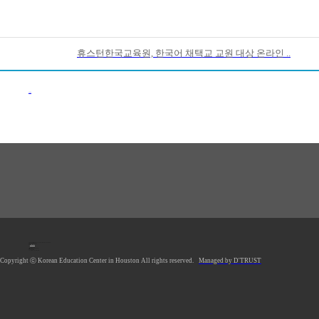
휴스턴한국교육원, 한국어 채택교 교원 대상 온라인 ..
이전목록
1990 Post Oak Blvd, #1370, Houston, TX 77056 U.S.A.
Tel: 713.961.4104
Fax: 713.961.4135
E-mail:
hkecsec@gmail.com
Office hours: Mon-Fri 9AM-5PM
Saturday Closed
Sunday Closed
*Lunch Hour 12PM-1PM
Copyright ⓒ Korean Education Center in Houston All rights reserved.
Managed by D'TRUST