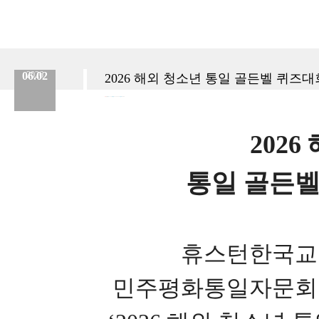
06.02
2026
2026 해외 청소년 통일 골든벨 퀴즈대
분류 :
교육원
No.
324
등록일 :
2026.06.02
작성자 :
Admin
202
통일 골든벨
휴스턴한국교
민주평화통일자문회