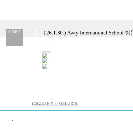
02.02
2026
('26.1.30.) Awty International School 
분류 :
한국어 채택사업
No.
293
등록일 :
2026.02.02
작성자 :
Admin
한국어반 개설 협의를 위해 Awty International School을 방문하였습니다.
한국어반 개설을 위해 지속적으로 협의하고 노력하겠습니다.
('26.2.3.) K-이니셔티브 회의
이전목록