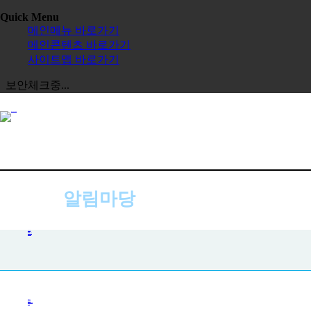
Quick Menu
메인메뉴 바로가기
메인콘텐츠 바로가기
사이트맵 바로가기
보안체크중...
알림마당
사진첩
공지사항
사진첩
자주하는 질문
묻고 답하기
전체보기
한글학교
한국어 채택사업
교육원