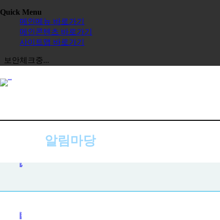
Quick Menu
메인메뉴 바로가기
메인콘텐츠 바로가기
사이트맵 바로가기
보안체크중...
알림마당
공지사항
공지사항
사진첩
자주하는 질문
묻고 답하기
전체보기
교육원
한글학교
장학금
정보공시
한국 유학
보도자료