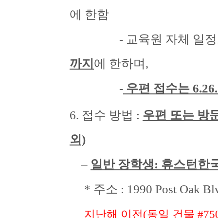
에 한함
- 교육원 자체 일정
까지
에 한하며,
-
우편 접수는 6.26
6. 접수 방법 :
우편 또는 방
외)
–
일반 장학생: 휴스턴한
* 주소 :
1990 Post Oak Bl
지난해 이전
(
동일 건물 #75