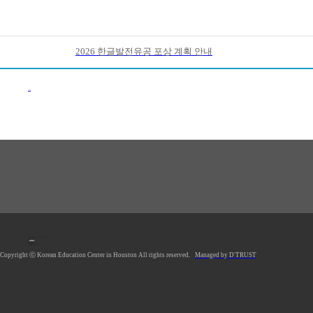
2026 한글발전유공 포상 계획 안내
이전목록
1990 Post Oak Blvd, #1370, Houston, TX 77056 U.S.A.
Tel: 713.961.4104
Fax: 713.961.4135
E-mail:
hkecsec@gmail.com
Office hours: Mon-Fri 9AM-5PM
Saturday Closed
Sunday Closed
*Lunch Hour 12PM-1PM
Copyright ⓒ Korean Education Center in Houston All rights reserved.
Managed by D'TRUST