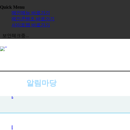
Quick Menu
메인메뉴 바로가기
메인콘텐츠 바로가기
사이트맵 바로가기
보안체크중...
알림마당
공지사항
공지사항
사진첩
자주하는 질문
묻고 답하기
전체보기
교육원
한글학교
장학금
정보공시
한국 유학
보도자료