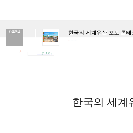
04.24
2026
한국의 세계유산 포토 콘테
분류 :
보도자료
No.
957
등록일 :
2026.04.24
작성자 :
Admin
>
첨부파일
(1.1M)
내려받기
Event_Poster_Korea\'s_World_Heritage_..
한국의 세계