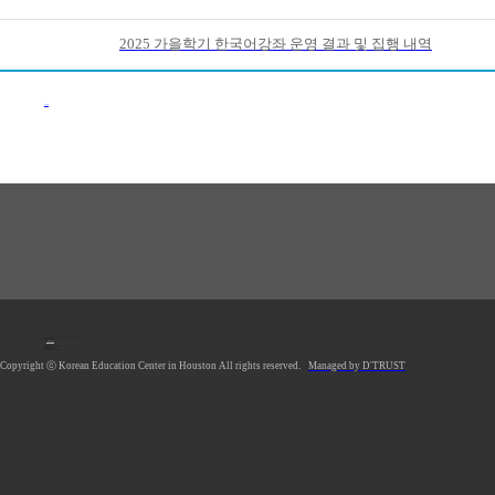
2025 가을학기 한국어강좌 운영 결과 및 집행 내역
이전목록
1990 Post Oak Blvd, #1370, Houston, TX 77056 U.S.A.
Tel: 713.961.4104
Fax: 713.961.4135
E-mail:
hkecsec@gmail.com
Office hours: Mon-Fri 9AM-5PM
Saturday Closed
Sunday Closed
*Lunch Hour 12PM-1PM
Copyright ⓒ Korean Education Center in Houston All rights reserved.
Managed by D'TRUST