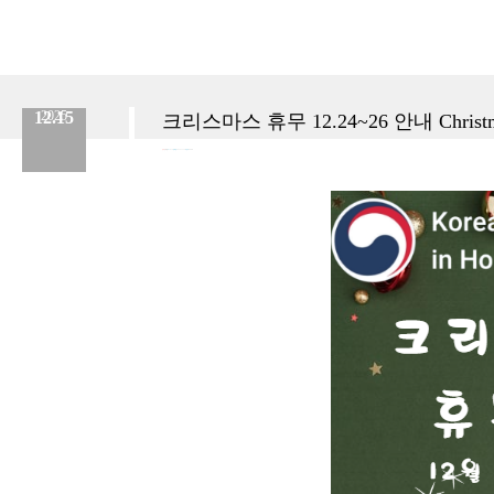
12.15
2025
크리스마스 휴무 12.24~26 안내 Christmas 
분류 :
교육원
No.
919
등록일 :
2025.12.15
작성자 :
Admin