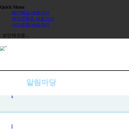
Quick Menu
메인메뉴 바로가기
메인콘텐츠 바로가기
사이트맵 바로가기
보안체크중...
알림마당
공지사항
공지사항
사진첩
자주하는 질문
묻고 답하기
전체보기
교육원
한글학교
장학금
정보공시
한국 유학
보도자료