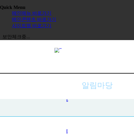
Quick Menu
메인메뉴 바로가기
메인콘텐츠 바로가기
사이트맵 바로가기
보안체크중...
알림마당
공지사항
사진첩
자주하는 질문
묻고 답하기
전체보기
교육원
한글학교
장학금
정보공시
한국 유학
보도자료