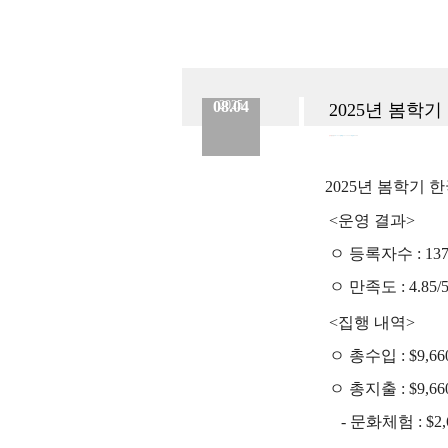
08.04
2025
2025년 봄학
분류 :
정보공시
No.
894
등록일 :
2025.08.04
작성자 :
Admin
2025년 봄학기
<운영 결과>
ㅇ 등록자수 : 13
ㅇ 만족도 : 4.85/
<집행 내역>
ㅇ 총수입 : $9,66
ㅇ 총지출 : $9,66
- 문화체험 : $2,