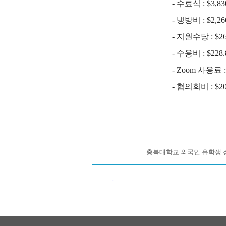
- 수료식 : $3
- 냉방비 : $2,266
- 지원수당 : $26
- 수용비 : $228.
- Zoom 사용료 : 
- 협의회비 : $20
충북대학교 외국인 유학생 장학
이전목록