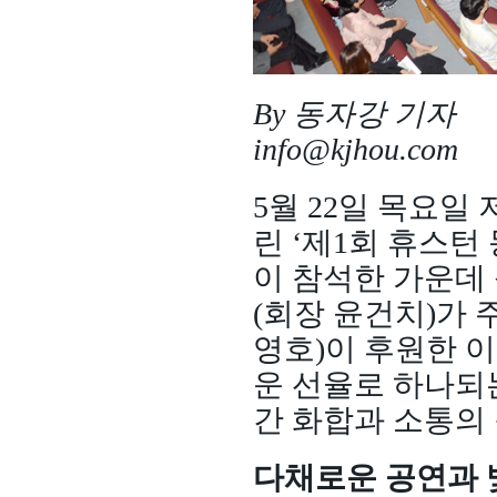
By 동자강 기자
info@kjhou.com
5월 22일 목요일 
린 ‘제1회 휴스턴
이 참석한 가운데
(회장 윤건치)가
영호)이 후원한 
운 선율로 하나되
간 화합과 소통의
다채로운 공연과