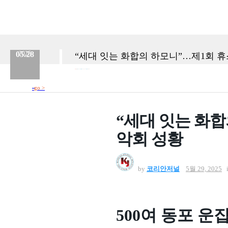
05.28
2025
“세대 잇는 화합의 하모니”…제1회 
분류 :
보도자료
No.
887
등록일 :
2025.05.28
작성자 :
Admin
go >
참조사이트
바로가기
“세대 잇는 화
악회 성황
by
코리안저널
5월 29, 2025
500여 동포 