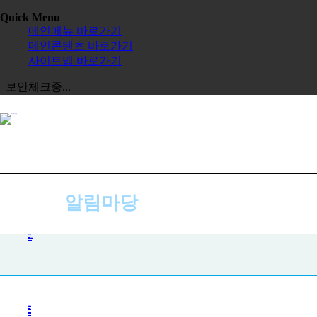
Quick Menu
메인메뉴 바로가기
메인콘텐츠 바로가기
사이트맵 바로가기
보안체크중...
알림마당
공지사항
공지사항
사진첩
자주하는 질문
묻고 답하기
전체보기
교육원
한글학교
장학금
정보공시
한국 유학
보도자료