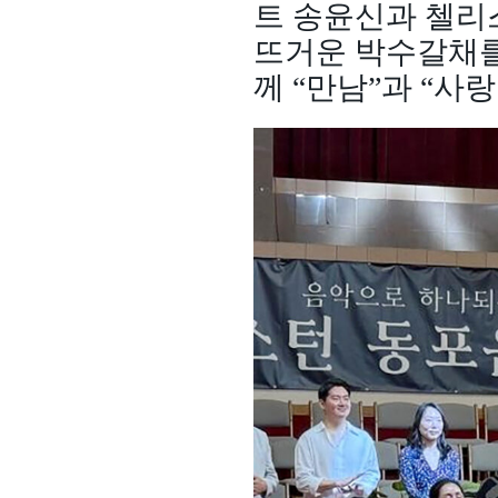
트 송윤신과 첼리
뜨거운 박수갈채를
께 “만남”과 “사