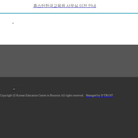
휴스턴한국교육원 사무실 이전 안내
이전목록
1990 Post Oak Blvd, #1370, Houston, TX 77056 U.S.A.
Tel: 713.961.4104
Fax: 713.961.4135
E-mail:
hkecsec@gmail.com
Office hours: Mon-Fri 9AM-5PM
Saturday Closed
Sunday Closed
*Lunch Hour 12PM-1PM
Copyright ⓒ Korean Education Center in Houston All rights reserved.
Managed by D'TRUST