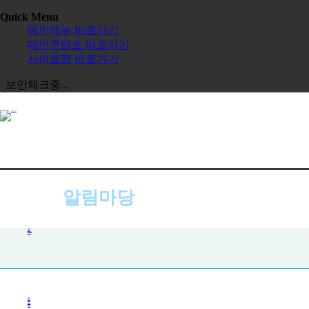
Quick Menu
메인메뉴 바로가기
메인콘텐츠 바로가기
사이트맵 바로가기
보안체크중...
알림마당
공지사항
공지사항
사진첩
자주하는 질문
묻고 답하기
전체보기
교육원
한글학교
장학금
정보공시
한국 유학
보도자료