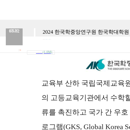
03.12
2024
2024 한국학중앙연구원 한국학대학원
분류 :
한국 유학
No.
796
등록일 :
2024.03.12
작성자 :
Admin
>
첨부파일
(1.0M)
내려받기
2024_한국학중앙연구원_한국학대학원_GK..
교육부 산하 국립국제교육
의 고등교육기관에서 수학
류를 촉진하고 국가 간 우
로그램(GKS, Global Korea