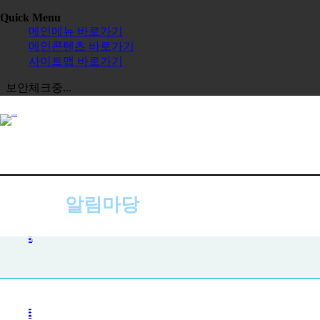
Quick Menu
메인메뉴 바로가기
메인콘텐츠 바로가기
사이트맵 바로가기
보안체크중...
알림마당
공지사항
공지사항
사진첩
자주하는 질문
묻고 답하기
전체보기
교육원
한글학교
장학금
정보공시
한국 유학
보도자료