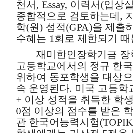
천서
, Essay,
이력서
(
입상
종합적으로 검토하는데
,
학
(
원
)
성적
(GPA)
을 제출
수혜는
1
회로 제한되기 때
재미한인장학기금 장학
고등학교에서의 정규 한국
위하여 동포학생을 대상으
속 운영된다
.
미국 고등학
+
이상 성적을 취득한 학
0
점 이상의 점수를 받은 
관 한국어능력시험
(TOPIK