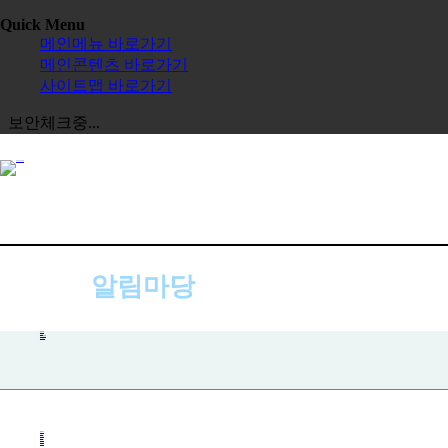
Quick Menu
메인메뉴 바로가기
메인콘텐츠 바로가기
사이트맵 바로가기
보안체크중...
알림마당
공지사항
공지사항
사진첩
자주하는 질문
묻고 답하기
전체보기
교육원
한글학교
장학금
정보공시
한국 유학
보도자료