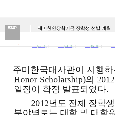
03.27
2012
재미한인장학기금 장학생 선발 계획
분류 :
교육원
No.
45
등록일 :
2012.03.27
작성자 :
Admin
>
첨부파일
(25.5K)
(24.5K)
(16.5K)
내려받기
2012재미한인장학기금선발요강(한글).hw..
Korean_Honor_Scholarship_2012_English..
재미한인장학기금(2012지원서-서식).hwp
Korean_Honor_Scholarship_20
주미한국대사관이 시행하
Honor Scholarship)
의
2012
일정이 확정 발표되었다
.
2012
년도 전체 장학
분야별로는 대학 및 대학