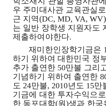
학소재지
관할 총영사관
우 주미대사관 교육관실로
근 지역
(DC, MD, VA, WV
는 일반 장학생 지원자도
제출하여야한다
.
재미한인장학기금은
1
하기 위하여 대한민국 정
추가 출연한
50
만불 그리
기념하기 위하여 출연한
8
도
24
만불
, 2010
년도
15
만
기금에 대한 투자수익으로
한 동포대학
(
원
)
생과 한국