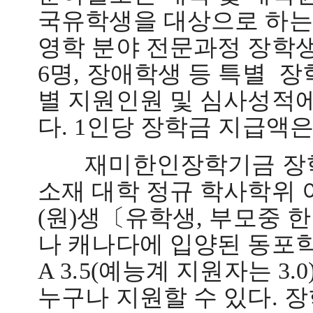
국유학생을 대상으로 하는
영학
분야 전문과정 장학
6
명
,
장애학생 등 특별
장
별 지원인원 및 심사성적에
다
. 1
인당 장학금 지급액
재미한인장학기금 장
소재 대학 정규 학사학위 
(
원
)
생〔유학생
,
부모중 한
나 캐나다에 입양된 동포
A 3.5(
예능계 지원자는
3.0
누구나 지원할 수 있다
.
장