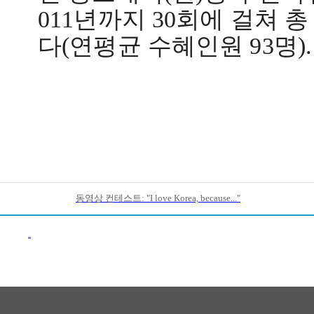
011
년까지
30
회에 걸쳐 총
다
(
연평균 수혜인원
93
명
).
동영상 컨테스트: "I love Korea, because..."
이전목록