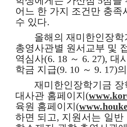
학생에게는 가산점
5
점을
어느 한 가지 조건만 충
수 있다
.
올해의 재미한인장학기
총영사관별 원서교부 및 
역심사
(6. 18
～
6. 27),
대
학금 지급
(9. 10
～
9. 17)
의
재미한인장학기금 장학
대사관 홈페이지
(
www.kor
육원 홈페이지
(
www.houke
하면 되고
,
지원서는 일반