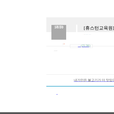
10.10
2015
[휴스턴교육원]-
분류 :
정보공시
No.
318
등록일 :
2015.10.10
작성자 :
Admin
>
첨부파일
(25.5K)
내려받기
1019_회의자료.hwp
[휴스턴교육원]- 10월 업무계획-2
내가만든 불고기가 더 맛있
이전목록