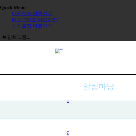
Quick Menu
메인메뉴 바로가기
메인콘텐츠 바로가기
사이트맵 바로가기
보안체크중...
알림마당
공지사항
사진첩
자주하는 질문
묻고 답하기
전체보기
교육원
한글학교
장학금
정보공시
한국 유학
보도자료