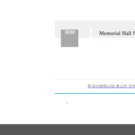
11.02
2016
Memorial H
분류 :
보도자료
No.
300
등록일 :
2016.11.02
작성자 :
Admin
한국어채택사업 휴스턴 지역
이전목록