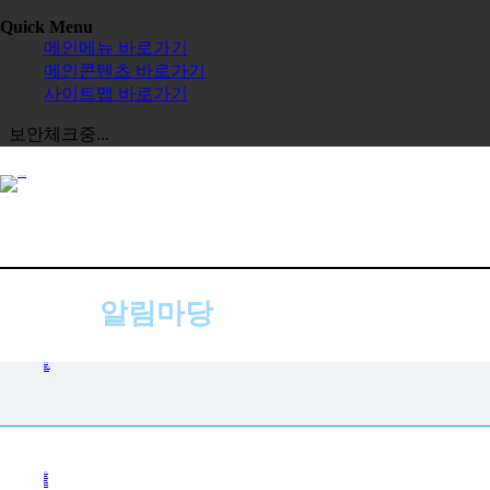
Quick Menu
메인메뉴 바로가기
메인콘텐츠 바로가기
사이트맵 바로가기
보안체크중...
알림마당
공지사항
공지사항
사진첩
자주하는 질문
묻고 답하기
전체보기
교육원
한글학교
장학금
정보공시
한국 유학
보도자료