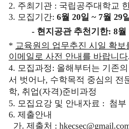
2. 주최기관 : 국립공주대학교
3.
모집기간
:
6
월
20
일
~ 7
월 29
-
현지공관 추천기한
: 8
월
*
교육원의 업무추진 시일 확보
이
메일로 사전 안내를 바랍니다
4.
모집과정
:
올해부터는 기존의
서 벗어나
,
수학목적 중심의 전
학
,
취업
(
자격
)
준비과정
5. 모집요강 및 안내자료 : 첨부
6. 제출안내
가. 제출처 : hkecsec@gmail.co