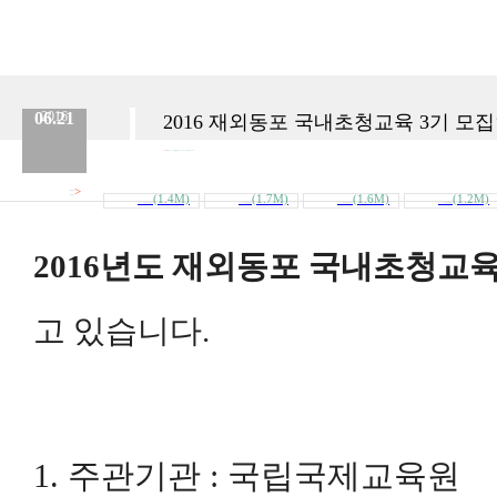
06.21
2016
2016 재외동포 국내초청교육 3기 모
분류 :
교육원
No.
175
등록일 :
2016.06.21
작성자 :
Admin
>
첨부파일
(1.4M)
(1.7M)
(1.6M)
(1.2M)
내려받기
2016_모집요강-한국어.pdf
2016모집요강-영어.pdf
2016_홍보자료(한국어).pdf
2016_홍보자료(영어).pdf
2016
년도 재외동포 국내초청교
고 있습니다
.
1. 주관기관 : 국립국제교육원