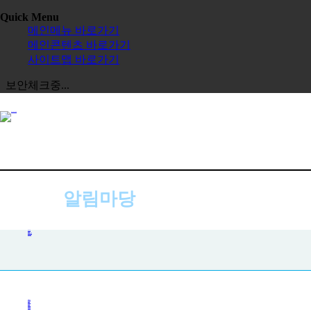
Quick Menu
메인메뉴 바로가기
메인콘텐츠 바로가기
사이트맵 바로가기
보안체크중...
알림마당
공지사항
공지사항
사진첩
자주하는 질문
묻고 답하기
전체보기
교육원
한글학교
장학금
정보공시
한국 유학
보도자료