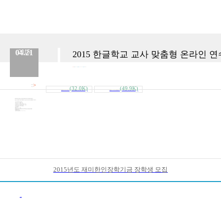
04.21
2015
2015 한글학교 교사 맞춤형 온라인 
분류 :
교육원
No.
145
등록일 :
2015.04.21
작성자 :
Admin
>
첨부파일
(32.0K)
(49.9K)
내려받기
[붙임]붙임3.재직_경력_증명서[1].doc
[붙임]붙임_2._2015년_주말한글학교_교..
재외동포재단에서 한글학교 교사 전문성 신장을 위한 온라인 연수과정을 안내해 왔습니다.
관심있는 선생님들께서는 첨부자료를 확인하시고, 신청기한내 교육원으로 자료를 제출하시기 바랍니다.
1. 운영기관 : 서울대학교 평생교육원
2. 연수기간 : 2015. 6. 8.(월) - 8.14.(금)
3. 교육과정 : 한국어 기초과정 및 기본소양과정 70시간
4. 교육비용 : 1인당 46만원(수강생 개인부담 11만원)
5. 지원자격 : 한글학교 교사 경력 6개월 이상
6. 신청서 제출 안내
가. 제출기한 : 2015. 5. 8.(금)
나. 제출방법 및 제출처 : 이메일 제출, hkecsec@gmail.com(휴스턴한국교육원) 또는 직접제출
다. 제출물 : 첨부자료 참조
7. 문의처 : hkecsec@gmail.com(713-961-4104)
2015년도 재미한인장학기금 장학생 모집
이전목록