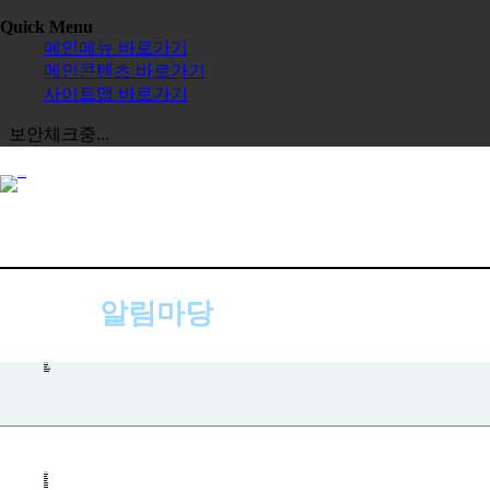
Quick Menu
메인메뉴 바로가기
메인콘텐츠 바로가기
사이트맵 바로가기
보안체크중...
알림마당
공지사항
공지사항
사진첩
자주하는 질문
묻고 답하기
전체보기
교육원
한글학교
장학금
정보공시
한국 유학
보도자료