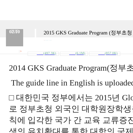
02.10
2015
2015 GKS Graduate Program 
분류 :
교육원
No.
136
등록일 :
2015.02.10
작성자 :
Admin
>
첨부파일
(497.3K)
(6.1M)
(857.0K)
내려받기
2015__FAQ_(ENGLISH-KOREAN).rtf
2015_GKS_Graduate_courses_University_..
2015_GKS_Graduate_Program_Guidelines(..
2014 GKS Graduate Progr
The guide line in English is uploaded
□ 대한민국 정부에서는 2015년 Globa
로 정부초청 외국인 대학원장학생을
칙에 입각한 국가 간 교육 교류증
생의 유치확대를 통한 대학의 국제