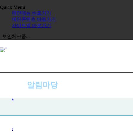
Quick Menu
메인메뉴 바로가기
메인콘텐츠 바로가기
사이트맵 바로가기
보안체크중...
알림마당
사진첩
공지사항
사진첩
자주하는 질문
묻고 답하기
전체보기
한글학교
한국어 채택사업
교육원